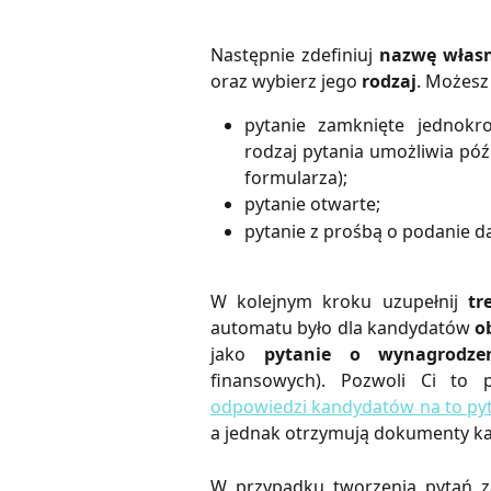
Następnie zdefiniuj
nazwę włas
oraz wybierz jego
rodzaj
. Możesz
pytanie zamknięte jednokr
rodzaj pytania umożliwia póź
formularza);
pytanie otwarte;
pytanie z prośbą o podanie da
W kolejnym kroku uzupełnij
tr
automatu było dla kandydatów
o
jako
pytanie o wynagrodze
finansowych). Pozwoli Ci to p
odpowiedzi kandydatów na to py
a jednak otrzymują dokumenty k
W przypadku tworzenia pytań 