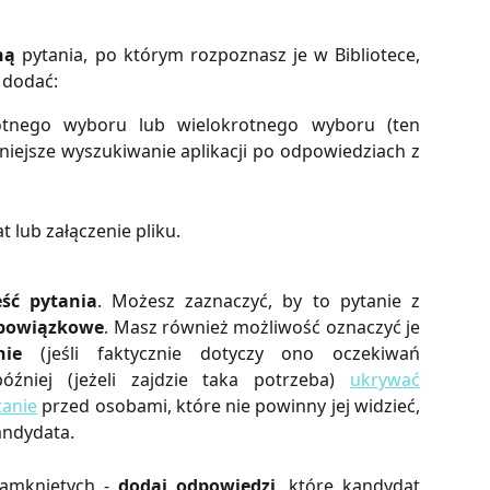
ną
pytania, po którym rozpoznasz je w Bibliotece,
 dodać:
otnego wyboru lub wielokrotnego wyboru (ten
niejsze wyszukiwanie aplikacji po odpowiedziach z
t lub załączenie pliku.
eść pytania
. Możesz zaznaczyć, by to pytanie z
bowiązkowe
. Masz również możliwość oznaczyć je
nie
(jeśli faktycznie dotyczy ono oczekiwań
óźniej (jeżeli zajdzie taka potrzeba)
ukrywać
tanie
przed osobami, które nie powinny jej widzieć,
andydata.
zamkniętych -
dodaj odpowiedzi
, które kandydat