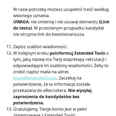
W razie potrzeby możesz uzupełnić treść według 
własnego uznania.
UWAGA
: nie zmieniaj i nie usuwaj elementu 
{Link 
do testu}
. W przeciwnym przypadku kandydat 
nie otrzyma link do kwestionariusza.
Zapisz szablon wiadomości.
W kolejnym kroku 
poinformuj Extended Tools
 o 
tym, jaką nazwę ma Twój etap/etapy rekrutacji i 
odpowiadające im szablony wiadomości. Żeby to 
zrobić napisz maila na adres 
biuro@extended.tools
. Zaczekaj na 
potwierdzenie, że ta informacja została 
przekazana do eRecruitera. 
Nie wysyłaj 
zaproszenia do kandydatów bez 
potwierdzenia.
Gratulujemy, Twoje konto jest w pełni 
zintegrowane z Extended Tools!