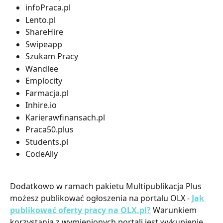
infoPraca.pl
Lento.pl
ShareHire
Swipeapp 
Szukam Pracy
Wandlee
Emplocity
Farmacja.pl
Inhire.io
Karierawfinansach.pl
Praca50.plus
Students.pl
CodeAlly
Dodatkowo w ramach pakietu Multipublikacja Plus 
możesz publikować ogłoszenia na portalu OLX - 
Jak 
publikować oferty pracy na OLX.pl?
Warunkiem 
korzystania z wymienionych portali jest wykupienie 