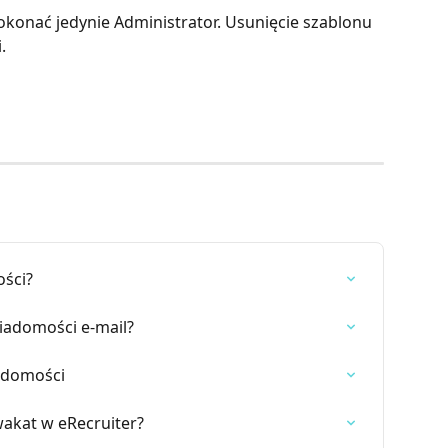
konać jedynie Administrator. Usunięcie szablonu 
.
ści?
iadomości e-mail?
adomości
wakat w eRecruiter?