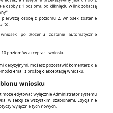
 wniosek, a następnie przekazywany jest on do 2
ałe osoby z 1 poziomu po kliknięciu w link zobaczą
wny"
z pierwszą osobę z poziomu 2, wniosek zostanie
 itd.
 wniosek po złożeniu zostanie automatycznie
10 poziomów akceptacji wniosku.
mi decyzyjnymi, możesz pozostawić komentarz dla
omości email z prośbą o akceptację wniosku.
ablonu wniosku 
t może edytować wyłącznie Administrator systemu
a, w sekcji ze wszystkimi szablonami. Edycja nie
dotyczy wyłącznie tych nowych.