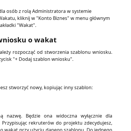
dla osób z rolą Administratora w systemie 
Wakatu, kliknij w "Konto Biznes" w menu głównym 
akładki "Wakat".
wniosku o wakat
należy rozpocząć od stworzenia szablonu wniosku.
zycisk "+ Dodaj szablon wniosku".
ożesz stworzyć nowy, kopiując inny szablon:
ną nazwę. Będzie ona widoczna wyłącznie dla
 Przypisując rekruterów do projektu zdecydujesz,
 o wakat przy użyciu danego szablonu. Do jednego