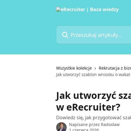
Przejdź do głównej zawartości
Przeszukaj artykuły...
Wszystkie kolekcje
Rekrutacja z bi
Jak utworzyć szablon wniosku o wakat
Jak utworzyć sz
w eRecruiter?
Dowiedz się, jak przygotować sz
Napisane przez
Radosław
1 czerwca 2026