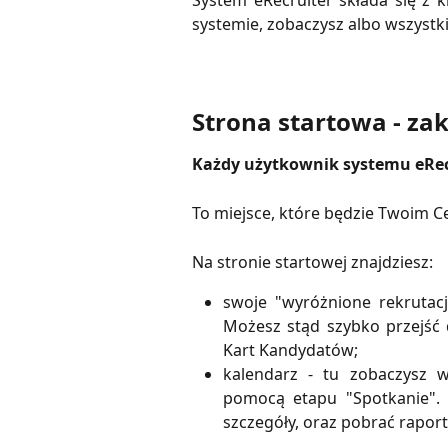
System eRecruiter składa się z k
systemie, zobaczysz albo wszystki
Strona startowa - za
Każdy użytkownik systemu eRecr
To miejsce, które będzie Twoim 
Na stronie startowej znajdziesz:
swoje "wyróżnione rekrutacj
Możesz stąd szybko przejść d
Kart Kandydatów;
kalendarz - tu zobaczysz w
pomocą etapu "Spotkanie". 
szczegóły, oraz pobrać rapor