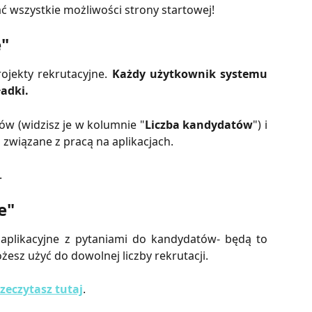
ać wszystkie możliwości strony startowej!
e"
rojekty rekrutacyjne.
Każdy użytkownik systemu
ładki.
ów (widzisz je w kolumnie "
Liczba kandydatów
") i
 związane z pracą na aplikacjach.
.
e"
aplikacyjne z pytaniami do kandydatów- będą to
esz użyć do dowolnej liczby rekrutacji.
zeczytasz tutaj
.