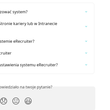
izować system?
tronie kariery lub w Intranecie 
ystemie eRecruiter?
ruiter
ustawienia systemu eRecruiter?
owiedziało na twoje pytanie?
😞
😐
😃