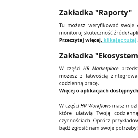
Zakładka "Raporty"
Tu możesz weryfikować swoje dz
monitoruj skuteczność źródeł apli
Przeczytaj więcej,
klikając tutaj
.
Zakładka "Ekosystem
W części
HR Marketplace
przedst
możesz z łatwością zintegrow
codzienną pracę.
Więcej o aplikacjach dostępnyc
W części
HR Workflows
masz możli
które ułatwią Twoją codzienn
czynnościach. Oprócz przykłado
bądź zgłosić nam swoje potrzeby!