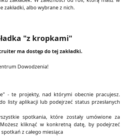
ilku zakładek. W zależności od roli, którą masz w
e zakładki, albo wybrane z nich.
kładka "z kropkami"
uiter ma dostęp do tej zakładki.
Centrum Dowodzenia!
e" - te projekty, nad którymi obecnie pracujesz.
o listy aplikacji lub podejrzeć status przesłanych
szystkie spotkania, które zostały umówione za
Możesz kliknąć w konkretną datę, by podejrzeć
t spotkań z całego miesiąca