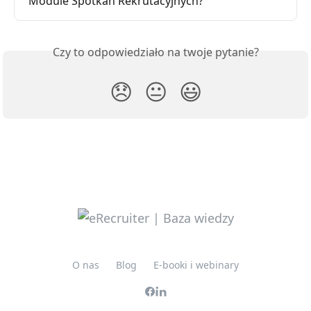
Module Spotkań Rekrutacyjnych?
Czy to odpowiedziało na twoje pytanie?
😞
😐
😃
O nas
Blog
E-booki i webinary